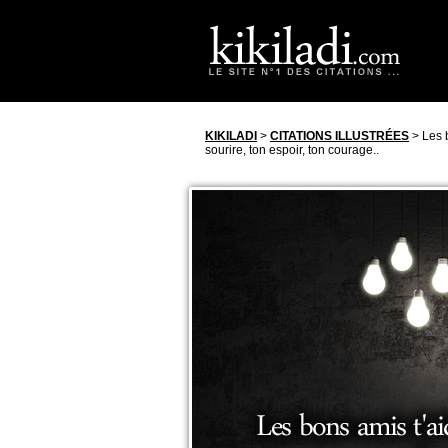
KIKILADI
>
CITATIONS ILLUSTRÉES
> Les b
sourire, ton espoir, ton courage..