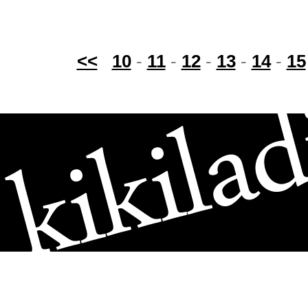
<<
10
-
11
-
12
-
13
-
14
-
15