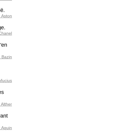
oë.
 Aston
ge.
Chanel
s'en
 Bazin
fucius
es
 Alther
vant
 Aquin