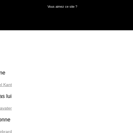
Vous aimez ce site ?
 ne
l Kant
s lui
avater
sonne
ebrard