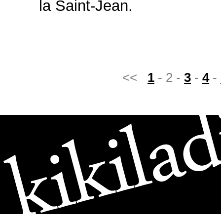
la Saint-Jean.
<<
1
- 2 -
3
-
4
-