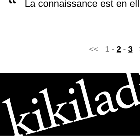
La connaissance est en e
<< 1 -
2
-
3