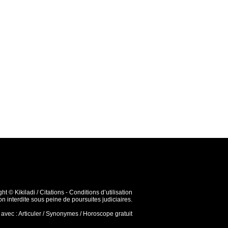
ght ©
Kikiladi / Citations
-
Conditions d’utilisation
n interdite sous peine de poursuites judiciaires.
 avec :
Articuler
/
Synonymes
/
Horoscope gratuit